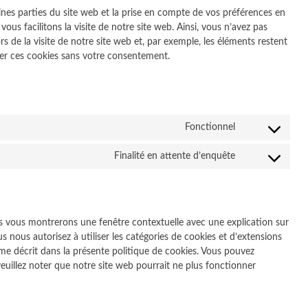
nes parties du site web et la prise en compte de vos préférences en
ous facilitons la visite de notre site web. Ainsi, vous n’avez pas
rs de la visite de notre site web et, par exemple, les éléments restent
er ces cookies sans votre consentement.
Fonctionnel
Consent
to
Finalité en attente d’enquête
service
Consent
complianz
to
service
divers
us vous montrerons une fenêtre contextuelle avec une explication sur
s nous autorisez à utiliser les catégories de cookies et d’extensions
me décrit dans la présente politique de cookies. Vous pouvez
 veuillez noter que notre site web pourrait ne plus fonctionner