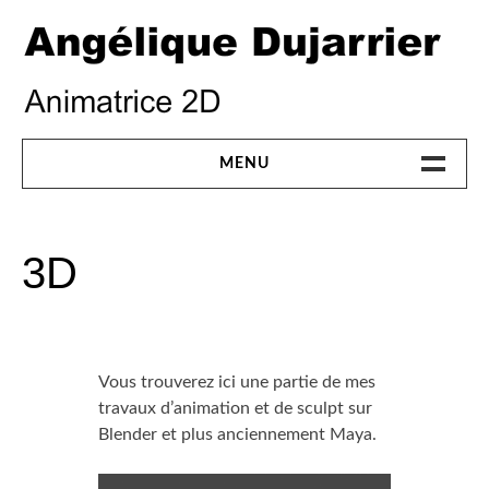
Skip
to
content
ANGÉLIQUE DUJARRIER
MENU
ILLUSTRATIONS
3D
ANIMATIONS
3D
Vous trouverez ici une partie de mes
GAME ART
travaux d’animation et de sculpt sur
Blender et plus anciennement Maya.
VIDEO MAPPING